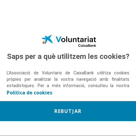
Salta al contingut principal
Saps per a què utilitzem les cookies?
Descobreix-nos
L'Associació de Voluntaris de CaixaBank utilitza cookies
pròpies per analitzar la vostra navegació amb finalitats
estadístiques. Per a més informació, consulteu la nostra
Política de cookies
.
REBUTJAR