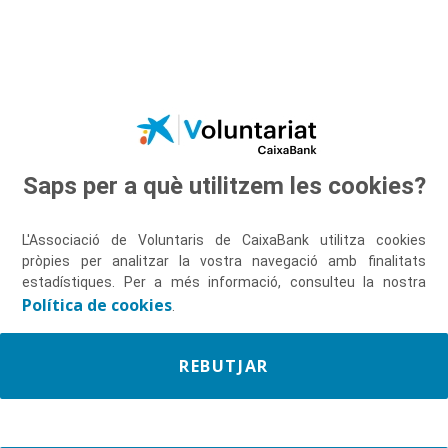
Salta al contingut principal
Saps per a què utilitzem les cookies?
Descobreix-nos
L'Associació de Voluntaris de CaixaBank utilitza cookies
pròpies per analitzar la vostra navegació amb finalitats
estadístiques. Per a més informació, consulteu la nostra
Política de cookies
.
REBUTJAR