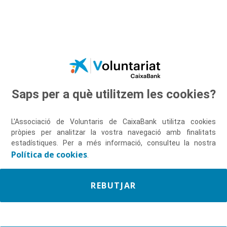
Salta al contingut principal
Saps per a què utilitzem les cookies?
Descobreix-nos
L'Associació de Voluntaris de CaixaBank utilitza cookies
pròpies per analitzar la vostra navegació amb finalitats
estadístiques. Per a més informació, consulteu la nostra
Política de cookies
.
REBUTJAR