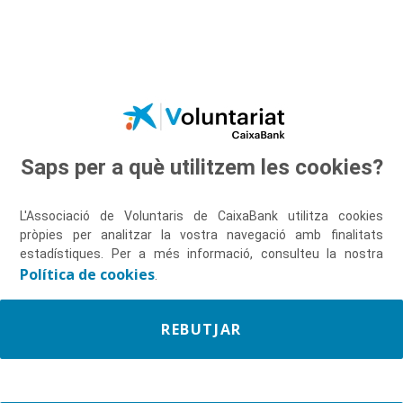
Salta al contingut principal
Saps per a què utilitzem les cookies?
Descobreix-nos
L'Associació de Voluntaris de CaixaBank utilitza cookies
pròpies per analitzar la vostra navegació amb finalitats
estadístiques. Per a més informació, consulteu la nostra
Política de cookies
.
REBUTJAR