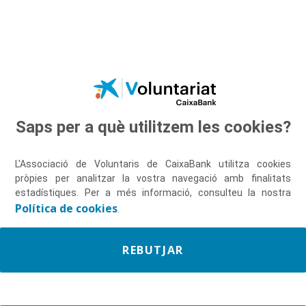
Salta al contingut principal
Saps per a què utilitzem les cookies?
Descobreix-nos
L'Associació de Voluntaris de CaixaBank utilitza cookies
pròpies per analitzar la vostra navegació amb finalitats
estadístiques. Per a més informació, consulteu la nostra
Política de cookies
.
REBUTJAR