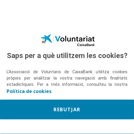
Salta al contingut principal
Saps per a què utilitzem les cookies?
Descobreix-nos
L'Associació de Voluntaris de CaixaBank utilitza cookies
pròpies per analitzar la vostra navegació amb finalitats
estadístiques. Per a més informació, consulteu la nostra
Política de cookies
.
REBUTJAR