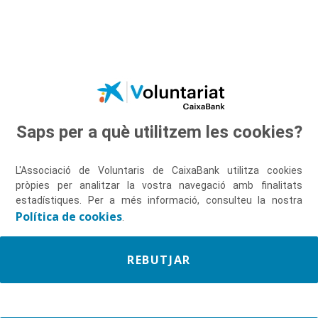
Salta al contingut principal
Saps per a què utilitzem les cookies?
Descobreix-nos
L'Associació de Voluntaris de CaixaBank utilitza cookies
pròpies per analitzar la vostra navegació amb finalitats
estadístiques. Per a més informació, consulteu la nostra
Política de cookies
.
REBUTJAR