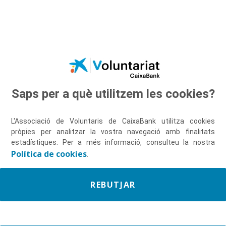
Salta al contingut principal
Saps per a què utilitzem les cookies?
Descobreix-nos
L'Associació de Voluntaris de CaixaBank utilitza cookies
pròpies per analitzar la vostra navegació amb finalitats
estadístiques. Per a més informació, consulteu la nostra
Política de cookies
.
REBUTJAR