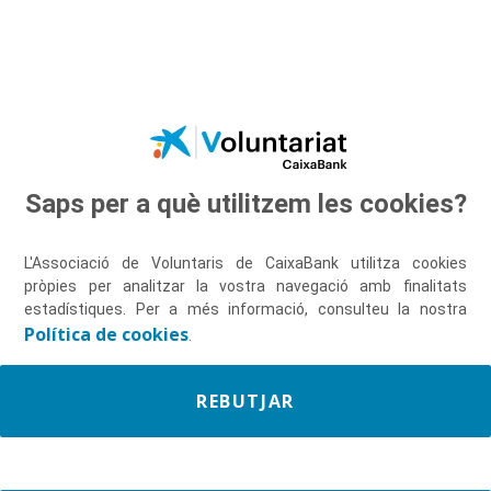
Salta al contingut principal
Saps per a què utilitzem les cookies?
Descobreix-nos
L'Associació de Voluntaris de CaixaBank utilitza cookies
pròpies per analitzar la vostra navegació amb finalitats
estadístiques. Per a més informació, consulteu la nostra
Política de cookies
.
REBUTJAR