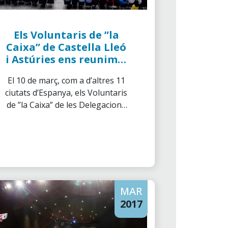
Els Voluntaris de ”la
Caixa” de Castella Lleó
i Astúries ens reunim a
Burgos per la primera
El 10 de març, com a d’altres 11
Trobada de Voluntaris
ciutats d’Espanya, els Voluntaris
de ”la Caixa” de les Delegacions
de Burgos i Soria; de Valladolid,
Palencia i Segovia; de
Salamanca, Àvila i Zamora; de
Lleó i d’Astúries ens reunim per
celebrar el Primera Trobada de
Voluntaris a la Casa Cordón de
MAR
Burgos.
2017