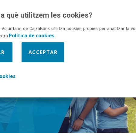
a què utilitzem les cookies?
 Voluntaris de CaixaBank utilitza cookies pròpies per analitzar la 
Política de cookies
ostra
.
AR
ACCEPTAR
ix-nos
ookies