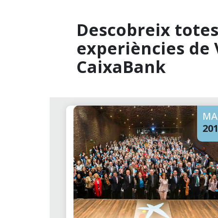
Descobreix totes 
experiències de 
CaixaBank
MA
20