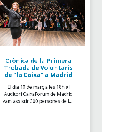
Crònica de la Primera
Trobada de Voluntaris
de ”la Caixa” a Madrid
El dia 10 de març a les 18h al
Auditori CaixaForum de Madrid
vam assistir 300 persones de les
delegacions de Madrid, Castella-
La Manxa i Extremadura a la
Primera Trobada de Voluntaris
de ”la Caixa”, un acte que es va