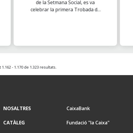
de la Setmana Social, es va
celebrar la primera Trobada de
Voluntaris a 12 ciutats a la
vegada: Barcelona, Madrid,
Sevilla, València, Palma, Santa
Cruz de Tenerife, Pamplona,
Bilbao, Màlaga, Burgos,
Saragossa i Santiago de
Compostela.
1.162 - 1.170 de 1.323 resultats.
NOSALTRES
CaixaBank
CATÀLEG
Fundació "la Caixa"