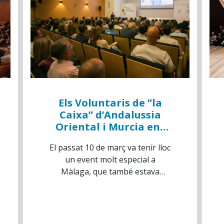
Els Voluntaris de ”la
Caixa” d’Andalussia
Oriental i Murcia ens
reunim per celebrar la
El passat 10 de març va tenir lloc
I Trobada de
un event molt especial a
Voluntaris
Màlaga, que també estava
organitzat en paral·lel amb
altres 11 ciutats: la Primera
Trobada de Voluntaris de ”la
Caixa”, que en el cas