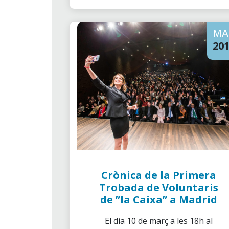
que estaven empleats de
CaixaBank, Voluntaris de ”la
MA
Caixa” i representants d’entitas
socials del territoris de País
20
Basc i Cantabria.
Crònica de la Primera
Trobada de Voluntaris
de ”la Caixa” a Madrid
El dia 10 de març a les 18h al