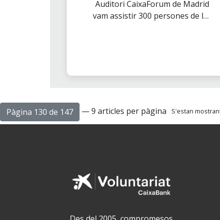
Auditori CaixaForum de Madrid
vam assistir 300 persones de les
delegacions de Madrid, Castella-
La Manxa i Extremadura a la
Primera Trobada de Voluntaris
de ”la Caixa”, un acte que es va
celebrar a la capital i a 11 ciutats
més simultaniament.
— 9 articles per pàgina
Pàgina 130 de 147
S'estan mostrant 
Des del 2005, compromesos