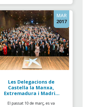
celebrar a la capital i a 11 ciutats
més simultaniament.
MAR
2017
Les Delegacions de
Castella la Manxa,
Extremadura i Madrid
a la Primera Trobada
El passat 10 de març, es va
de Voluntaris de ”la