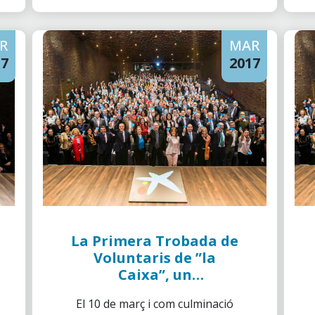
d’Andalussia Oriental i Murcia
va tenir lloc al Museu Rus de
R
MAR
Sant Petersburg de Màlaga.
17
2017
La Primera Trobada de
Voluntaris de ”la
Caixa”, un
esdeveniment per
El 10 de març i com culminació
recordar