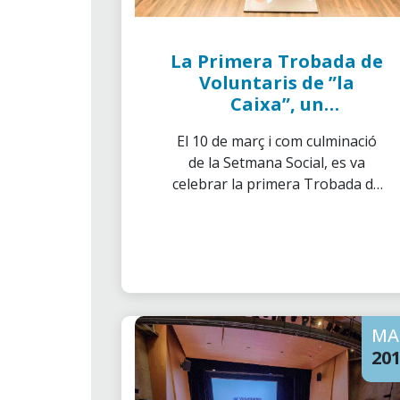
La Primera Trobada de
Voluntaris de ”la
Caixa”, un
esdeveniment per
El 10 de març i com culminació
recordar
de la Setmana Social, es va
celebrar la primera Trobada de
Voluntaris a 12 ciutats a la
vegada: Barcelona, Madrid,
Sevilla, València, Palma, Santa
Cruz de Tenerife, Pamplona,
Bilbao, Màlaga, Burgos,
Saragossa i Santiago de
MA
Compostela.
20