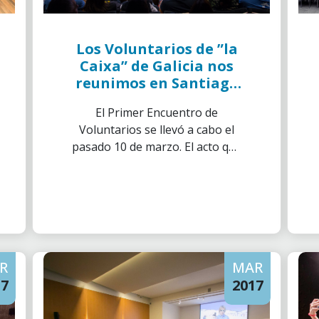
Los Voluntarios de ”la
Caixa” de Galicia nos
reunimos en Santiago
de Compostela para el
El Primer Encuentro de
I Encuentro de
Voluntarios se llevó a cabo el
Voluntarios
pasado 10 de marzo. El acto que
se realizó simultáneamente en
12 ciudades españolas, nos
congregó en Santiago de
Compostela a los Voluntarios
de ”la Caixa” de Galicia.
R
MAR
17
2017