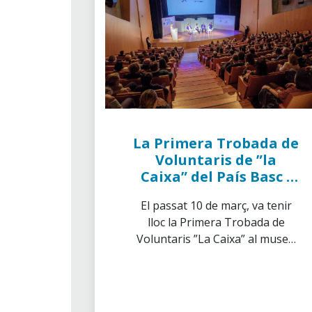
La Primera Trobada de
Voluntaris de ”la
Caixa” del País Basc i
Cantabria , es va
El passat 10 de març, va tenir
celebrar a Bilbao
lloc la Primera Trobada de
Voluntaris ”La Caixa” al museu
Gugenheim. L’acte es va
realitzar simultaniament a12
ciutats i a Bilbao va reunir un
total de 197 persones entre les