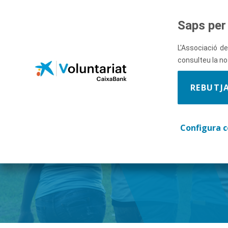
Salta al contingut principal
Saps per 
L'Associació de
consulteu la n
REBUTJ
Descobre
Configura c