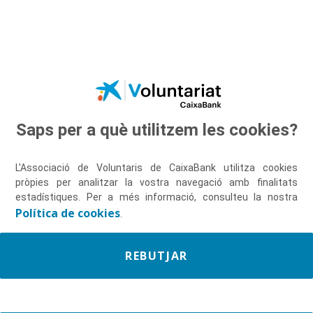
Salta al contingut principal
Saps per a què utilitzem les cookies?
Descobreix-nos
L'Associació de Voluntaris de CaixaBank utilitza cookies
pròpies per analitzar la vostra navegació amb finalitats
estadístiques. Per a més informació, consulteu la nostra
Política de cookies
.
REBUTJAR