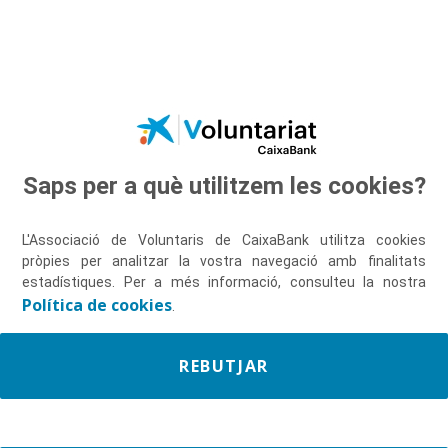
Salta al contingut principal
Saps per a què utilitzem les cookies?
Descobreix-nos
L'Associació de Voluntaris de CaixaBank utilitza cookies
pròpies per analitzar la vostra navegació amb finalitats
estadístiques. Per a més informació, consulteu la nostra
Política de cookies
.
REBUTJAR