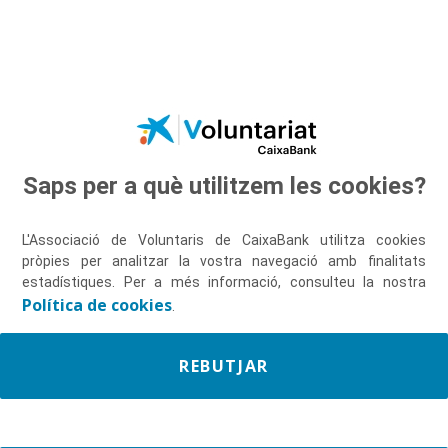
Salta al contingut principal
Saps per a què utilitzem les cookies?
Descobreix-nos
L'Associació de Voluntaris de CaixaBank utilitza cookies
pròpies per analitzar la vostra navegació amb finalitats
estadístiques. Per a més informació, consulteu la nostra
Política de cookies
.
REBUTJAR