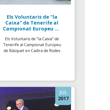
Els Voluntaris de "la
Caixa" de Tenerife al
Campionat Europeu de
Bàsquet en Cadira de
Els Voluntaris de "la Caixa" de
Rodes
Tenerife al Campionat Europeu
de Bàsquet en Cadira de Rodes
JUL
2017