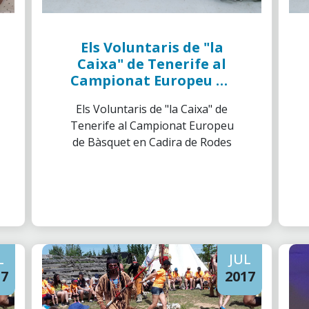
Els Voluntaris de "la
Caixa" de Tenerife al
Campionat Europeu de
Bàsquet en Cadira de
Els Voluntaris de "la Caixa" de
Rodes
Tenerife al Campionat Europeu
de Bàsquet en Cadira de Rodes
L
JUL
17
2017