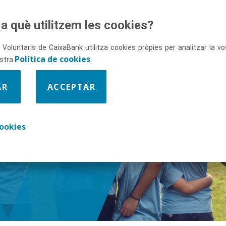
a què utilitzem les cookies?
 Voluntaris de CaixaBank utilitza cookies pròpies per analitzar la 
Política de cookies
ostra
.
AR
ACCEPTAR
ix-nos
ookies