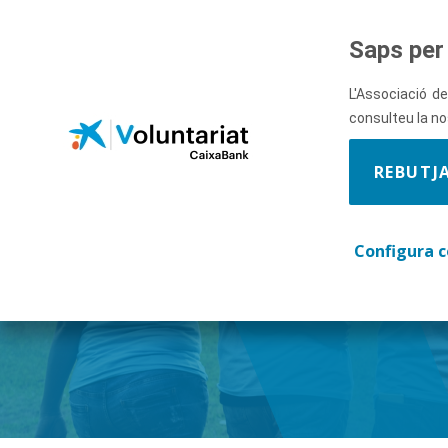
Salta al contingut principal
Saps per 
L'Associació de
consulteu la n
REBUTJ
Descobre
Configura c