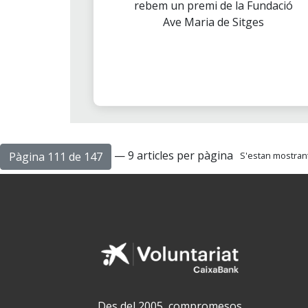
rebem un premi de la Fundació
Ave Maria de Sitges
— 9 articles per pàgina
Pàgina 111 de 147
S'estan mostrant
Des del 2005, compromesos