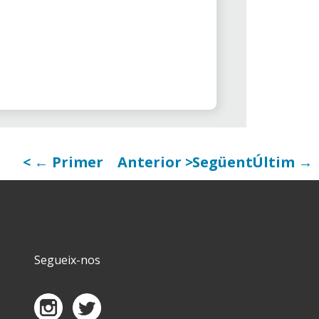
← Primer
Anterior
Següent
Últim →
Segueix-nos