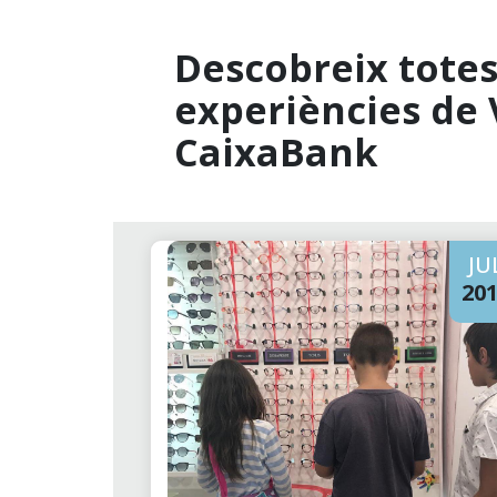
Descobreix totes 
experiències de 
CaixaBank
JU
20