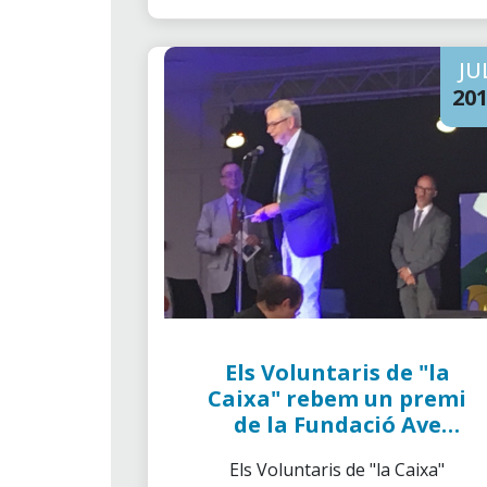
JU
20
Els Voluntaris de "la
Caixa" rebem un premi
de la Fundació Ave
Maria de Sitges
Els Voluntaris de "la Caixa"