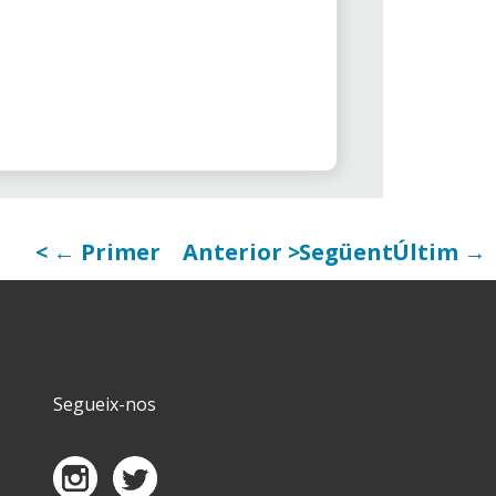
← Primer
Anterior
Següent
Últim →
Segueix-nos