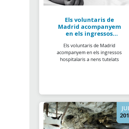
Els voluntaris de
Madrid acompanyem
en els ingressos
hospitalaris a nens
Els voluntaris de Madrid
tutelats
acompanyem en els ingressos
hospitalaris a nens tutelats
JU
20