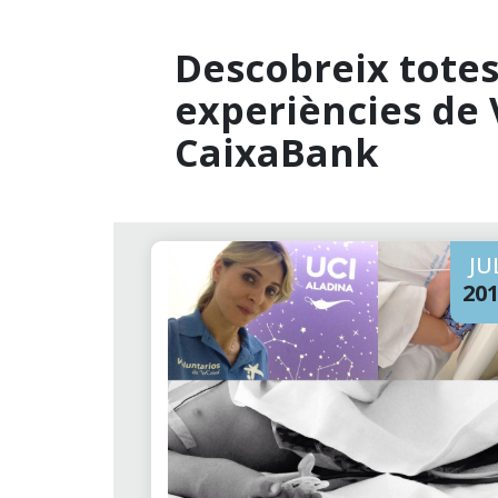
Descobreix totes 
experiències de 
CaixaBank
JU
20