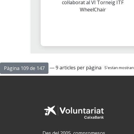
col·laborat al VI Torneig ITF
WheelChair
— 9 articles per pàgina
Pàgina 109 de 147
S'estan mostrant
Des del 2005, compromesos