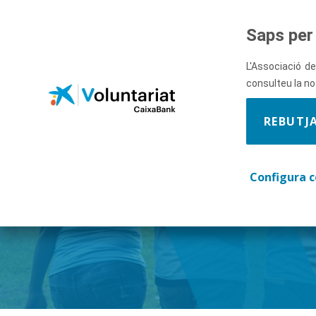
Salta al contingut principal
Saps per 
L'Associació de
consulteu la n
REBUTJ
Descobre
Configura c