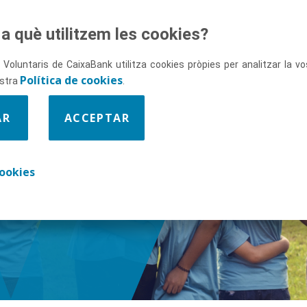
a què utilitzem les cookies?
 Voluntaris de CaixaBank utilitza cookies pròpies per analitzar la 
Política de cookies
ostra
.
AR
ACCEPTAR
ix-nos
ookies