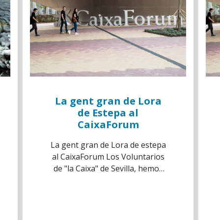
La gent gran de Lora
de Estepa al
CaixaForum
La gent gran de Lora de estepa
al CaixaForum Los Voluntarios
de "la Caixa" de Sevilla, hemos
acompañado a un grupo de
Mayores de la Asociación
Pensionistas Ribera Lauro de
Lora de Estepa, en una actividad