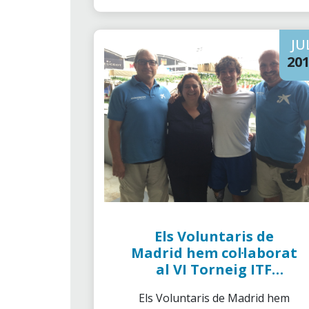
JU
20
Els Voluntaris de
Madrid hem col·laborat
al VI Torneig ITF
WheelChair
Els Voluntaris de Madrid hem