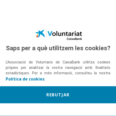
Salta al contingut principal
Saps per a què utilitzem les cookies?
Descobreix-nos
L'Associació de Voluntaris de CaixaBank utilitza cookies
pròpies per analitzar la vostra navegació amb finalitats
estadístiques. Per a més informació, consulteu la nostra
Política de cookies
.
REBUTJAR