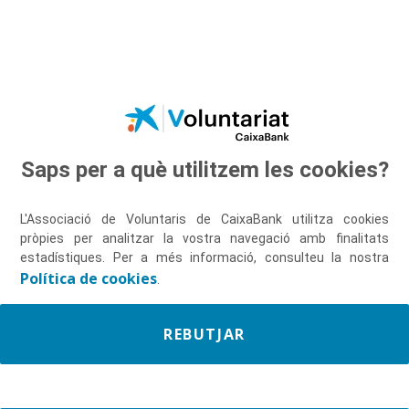
Salta al contingut principal
Saps per a què utilitzem les cookies?
Descobreix-nos
L'Associació de Voluntaris de CaixaBank utilitza cookies
pròpies per analitzar la vostra navegació amb finalitats
estadístiques. Per a més informació, consulteu la nostra
Política de cookies
.
REBUTJAR