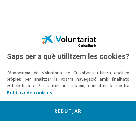
Salta al contingut principal
Saps per a què utilitzem les cookies?
Descobreix-nos
L'Associació de Voluntaris de CaixaBank utilitza cookies
pròpies per analitzar la vostra navegació amb finalitats
estadístiques. Per a més informació, consulteu la nostra
Política de cookies
.
REBUTJAR