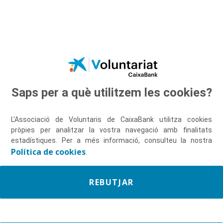
Salta al contingut principal
Saps per a què utilitzem les cookies?
Descobreix-nos
L'Associació de Voluntaris de CaixaBank utilitza cookies
pròpies per analitzar la vostra navegació amb finalitats
estadístiques. Per a més informació, consulteu la nostra
Política de cookies
.
REBUTJAR