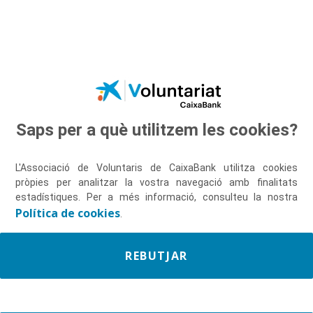
Salta al contingut principal
Saps per a què utilitzem les cookies?
Descobreix-nos
L'Associació de Voluntaris de CaixaBank utilitza cookies
pròpies per analitzar la vostra navegació amb finalitats
estadístiques. Per a més informació, consulteu la nostra
Política de cookies
.
REBUTJAR