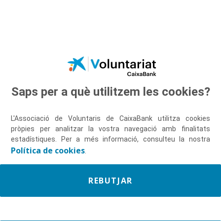
Salta al contingut principal
Saps per a què utilitzem les cookies?
Descobreix-nos
L'Associació de Voluntaris de CaixaBank utilitza cookies
pròpies per analitzar la vostra navegació amb finalitats
estadístiques. Per a més informació, consulteu la nostra
Política de cookies
.
REBUTJAR