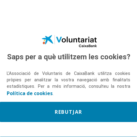
Salta al contingut principal
Saps per a què utilitzem les cookies?
Descobreix-nos
L'Associació de Voluntaris de CaixaBank utilitza cookies
pròpies per analitzar la vostra navegació amb finalitats
estadístiques. Per a més informació, consulteu la nostra
Política de cookies
.
REBUTJAR