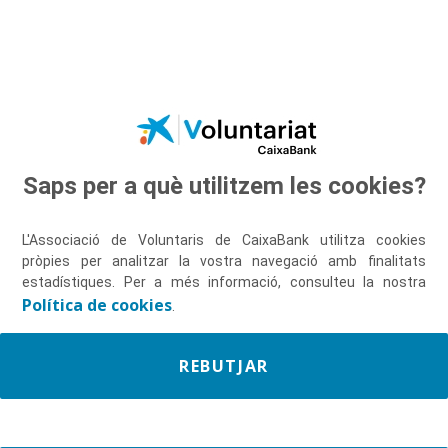
Salta al contingut principal
Saps per a què utilitzem les cookies?
Descobreix-nos
L'Associació de Voluntaris de CaixaBank utilitza cookies
pròpies per analitzar la vostra navegació amb finalitats
estadístiques. Per a més informació, consulteu la nostra
Política de cookies
.
REBUTJAR