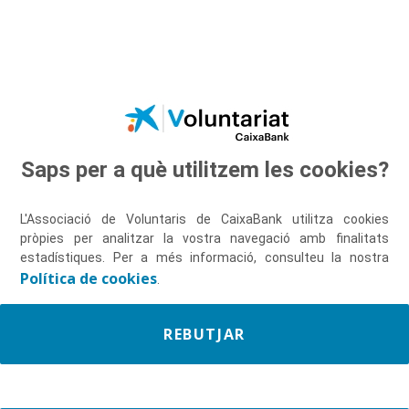
Salta al contingut principal
Saps per a què utilitzem les cookies?
Descobreix-nos
L'Associació de Voluntaris de CaixaBank utilitza cookies
pròpies per analitzar la vostra navegació amb finalitats
estadístiques. Per a més informació, consulteu la nostra
Política de cookies
.
REBUTJAR