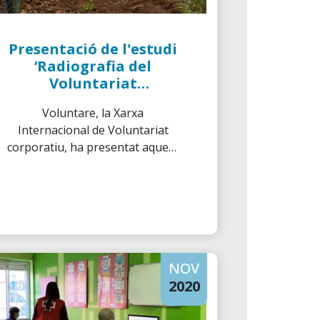
Presentació de l'estudi
‘Radiografia del
Voluntariat
Corporatiu a Espanya’
Voluntare, la Xarxa
Internacional de Voluntariat
corporatiu, ha presentat aquest
matí, en un esmorzar amb els
principals mitjans de
comunicació, el
primer informe
complet sobre la promoció
del voluntariat en les
empreses espanyoles
amb el
NOV
suport de l'Associació de
Voluntaris de ”la Caixa”.
2020