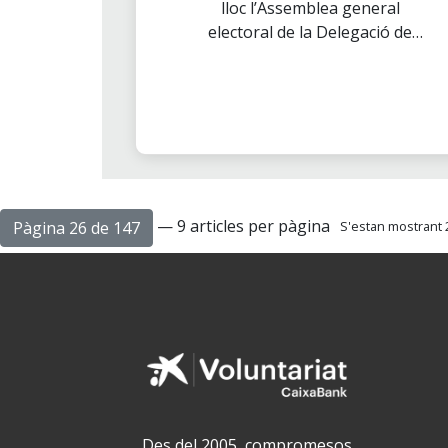
lloc l’Assemblea general
electoral de la Delegació de
Barcelona per escollir la nova
Junta de Govern.
— 9 articles per pàgina
Pàgina 26 de 147
S'estan mostrant 2
Des del 2005, compromesos