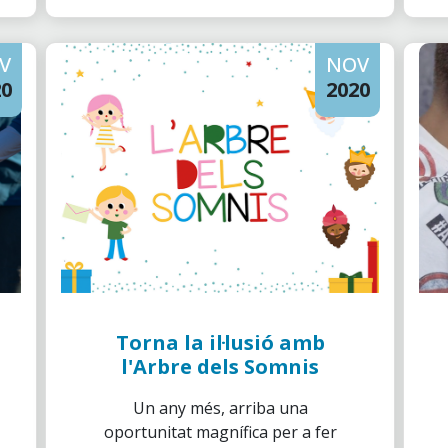
V
NOV
20
2020
Torna la il·lusió amb
l'Arbre dels Somnis
Un any més, arriba una
oportunitat magnífica per a fer