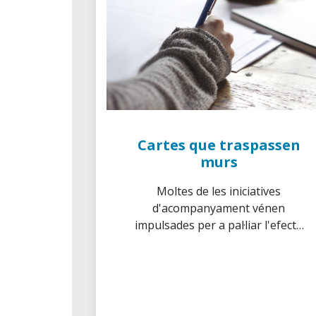
Cartes que traspassen
murs
Moltes de les iniciatives
d'acompanyament vénen
impulsades per a pal·liar l'efecte
que la pandèmia està tenint en
persones que ja partien amb
situacions de desavantatge i
restricció social. Per exemple, és
el cas dels reclusos de centres