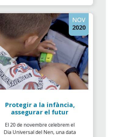
impulsa a abandonar els seus
països d'origen.
NOV
2020
Protegir a la infància,
assegurar el futur
El 20 de novembre celebrem el
Dia Universal del Nen, una data