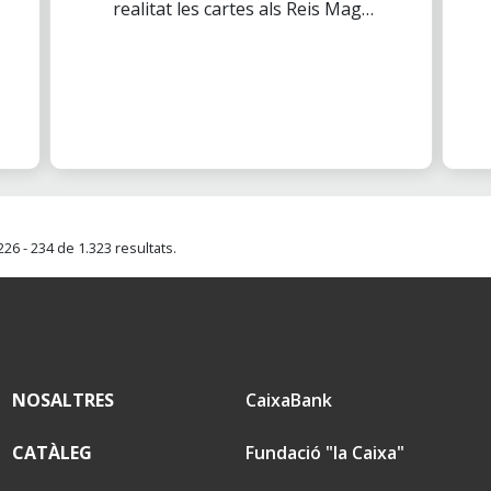
realitat les cartes als Reis Mags
de molts nens i nenes de
famílies vulnerables.
26 - 234 de 1.323 resultats.
NOSALTRES
CaixaBank
CATÀLEG
Fundació "la Caixa"