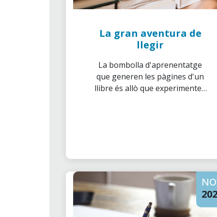
La gran aventura de
llegir
La bombolla d'aprenentatge
que generen les pàgines d'un
llibre és allò que experimenten
tots els lectors i en el cas dels
nens en edat escolar,
s'intensifica molt més.
NO
20