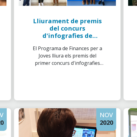
Lliurament de premis
del concurs
d'infografies de
Finances per a Joves
El Programa de Finances per a
Joves lliura els premis del
primer concurs d'infografies
per a tots els alumnes d'Aragó,
Madrid, Castella-la Manxa,
Castella i Lleó, Múrcia i
Andalusia que han participat en
els tallers impartits pels
Voluntaris de ”la Caixa” durant
V
NOV
el curs escolar 19-20.
20
2020