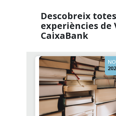
Descobreix totes 
experiències de 
CaixaBank
NO
20