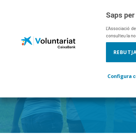
Salta al contingut principal
Saps per 
L'Associació de
consulteu la n
REBUTJ
Descobre
Configura c