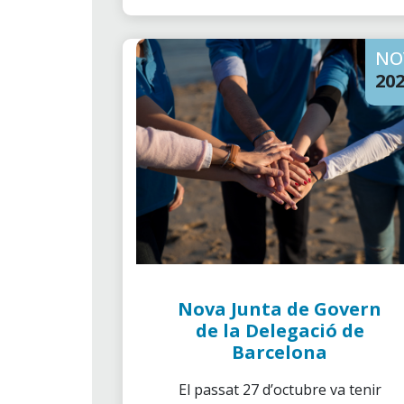
penitenciaris.
NO
20
Nova Junta de Govern
de la Delegació de
Barcelona
El passat 27 d’octubre va tenir