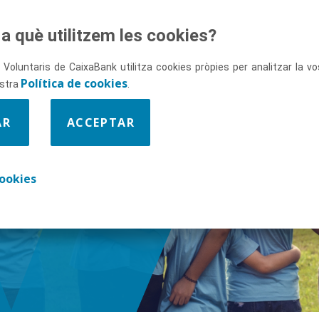
a què utilitzem les cookies?
 Voluntaris de CaixaBank utilitza cookies pròpies per analitzar la 
Política de cookies
ostra
.
AR
ACCEPTAR
ix-nos
ookies