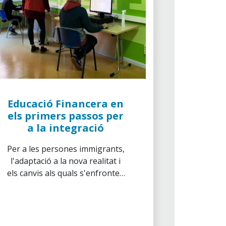
Educació Financera en
els primers passos per
a la integració
Per a les persones immigrants,
l'adaptació a la nova realitat i
els canvis als quals s'enfronten
la seva arribada al nou país
suposen un gran repte. Per a
afrontar-ho, s'acompanyen de
la il·lusió de prosperar que els