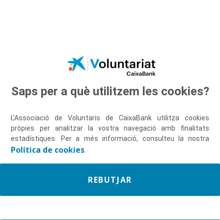
Salta al contingut principal
Saps per a què utilitzem les cookies?
Descobreix-nos
L'Associació de Voluntaris de CaixaBank utilitza cookies
pròpies per analitzar la vostra navegació amb finalitats
estadístiques. Per a més informació, consulteu la nostra
Política de cookies
.
REBUTJAR