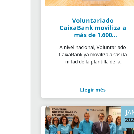
Voluntariado
CaixaBank moviliza a
más de 1.600
voluntarios en la
A nivel nacional, Voluntariado
Comunidad Valenciana
CaixaBank ya moviliza a casi la
mitad de la plantilla de la
entidad
Llegir més
JA
20