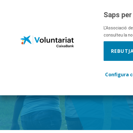
Salta al contingut principal
Saps per 
L'Associació de
consulteu la n
REBUTJ
Descobre
Configura c