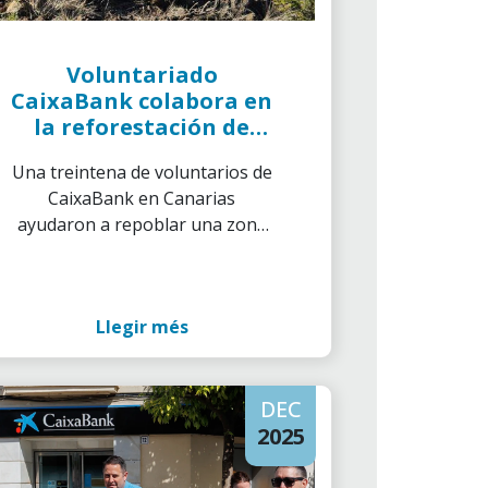
Voluntariado
CaixaBank colabora en
la reforestación de
zonas afectadas por
Una treintena de voluntarios de
incendios
CaixaBank en Canarias
ayudaron a repoblar una zona
de monte en La Orotava con
especies autóctonas,
restaurando el ecosistema
Llegir més
ambiental del área
DEC
2025