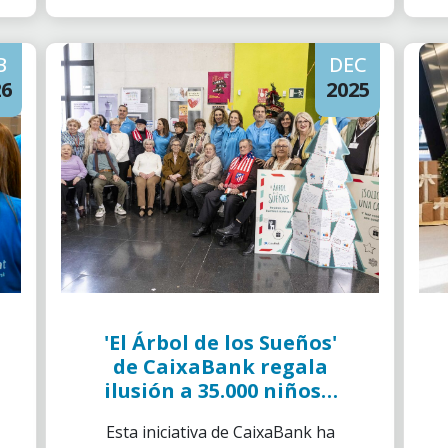
B
DEC
26
2025
'El Árbol de los Sueños'
de CaixaBank regala
ilusión a 35.000 niños y
personas mayores
Esta iniciativa de CaixaBank ha