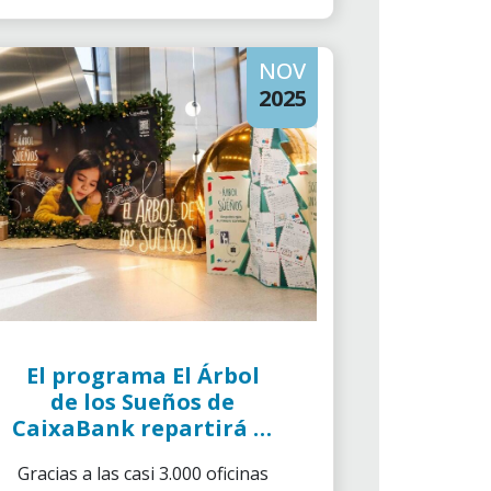
NOV
2025
El programa El Árbol
de los Sueños de
CaixaBank repartirá el
regalo que piden en
Gracias a las casi 3.000 oficinas
sus cartas más de