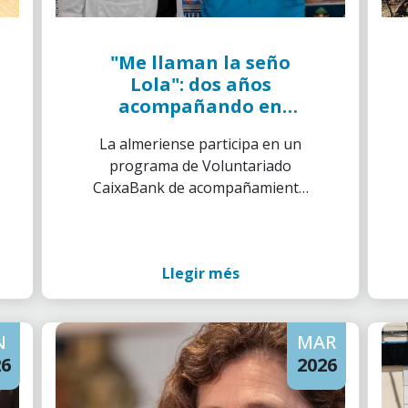
"Me llaman la seño
Lola": dos años
acompañando en
Almería a niños
La almeriense participa en un
ingresados en
programa de Voluntariado
Torrecárdenas
CaixaBank de acompañamiento
a menores en el Hospital
Materno Infantil
Llegir més
N
MAR
26
2026