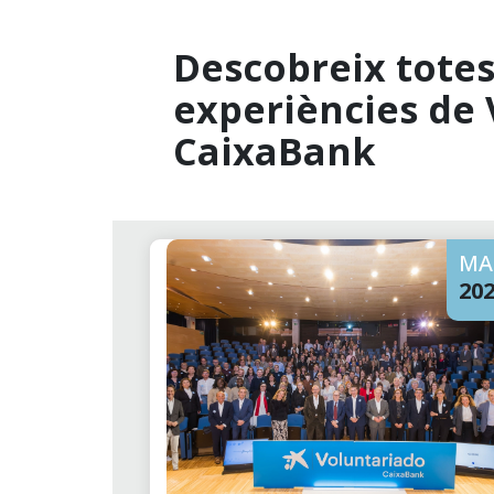
Descobreix totes 
experiències de 
CaixaBank
MA
20