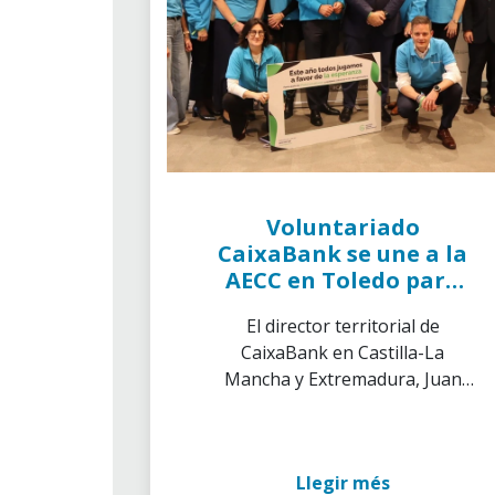
Voluntariado
CaixaBank se une a la
AECC en Toledo para
concienciar sobre el
El director territorial de
cáncer
CaixaBank en Castilla-La
Mancha y Extremadura, Juan
Luis Vidal, ha subrayado que
"apoyar iniciativas como ésta
supone contribuir a visibilizar y
Llegir més
concienciar y, por tanto,