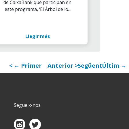
de CaixaBank que participan en
34.000 niños en riesgo
este programa, ‘El Árbol de los
de vulnerabilidad
Sueños’ llega a toda España.
Llegir més
← Primer
Anterior
Següent
Últim →
Segueix-nos