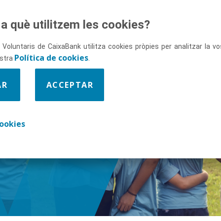
a què utilitzem les cookies?
 Voluntaris de CaixaBank utilitza cookies pròpies per analitzar la 
Política de cookies
ostra
.
AR
ACCEPTAR
ix-nos
ookies