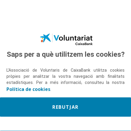
Salta al contingut principal
Saps per a què utilitzem les cookies?
Descobreix-nos
L'Associació de Voluntaris de CaixaBank utilitza cookies
pròpies per analitzar la vostra navegació amb finalitats
estadístiques. Per a més informació, consulteu la nostra
Política de cookies
.
REBUTJAR