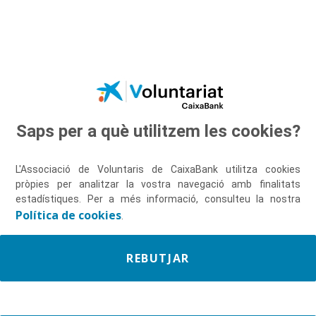
Salta al contingut principal
Saps per a què utilitzem les cookies?
Descobreix-nos
L'Associació de Voluntaris de CaixaBank utilitza cookies
pròpies per analitzar la vostra navegació amb finalitats
estadístiques. Per a més informació, consulteu la nostra
Política de cookies
.
REBUTJAR