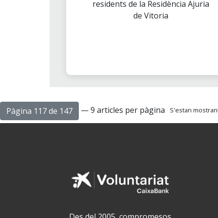
residents de la Residència Ajuria
de Vitoria
— 9 articles per pàgina
Pàgina 117 de 147
S'estan mostrant 
Des del 2005, compromesos