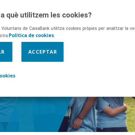
a què utilitzem les cookies?
 Voluntaris de CaixaBank utilitza cookies pròpies per analitzar la 
Política de cookies
ostra
.
AR
ACCEPTAR
ix-nos
ookies