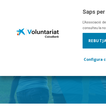
Salta al contingut principal
Saps per 
L'Associació de
consulteu la n
REBUTJ
Descobre
Configura c