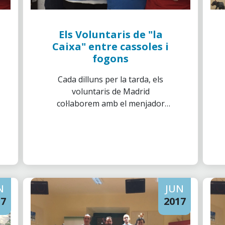
Els Voluntaris de "la
Caixa" entre cassoles i
fogons
Cada dilluns per la tarda, els
voluntaris de Madrid
col·laborem amb el menjador
social de l'Ordre de Malta.
N
JUN
17
2017