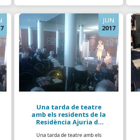
N
JUN
17
2017
Una tarda de teatre
amb els residents de la
Residència Ajuria de
Vitoria
Una tarda de teatre amb els