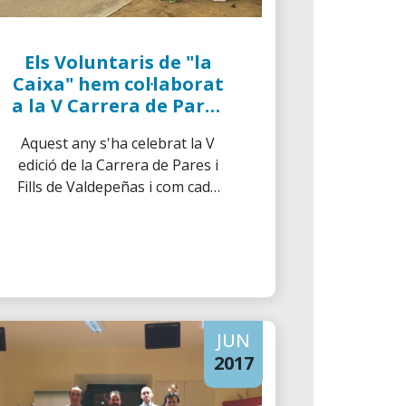
Els Voluntaris de "la
Caixa" hem col·laborat
a la V Carrera de Pares
i Fills de Valdepeñas
Aquest any s'ha celebrat la V
edició de la Carrera de Pares i
Fills de Valdepeñas i com cada
any des del seu inici, els
voluntaris hem participat.
JUN
2017