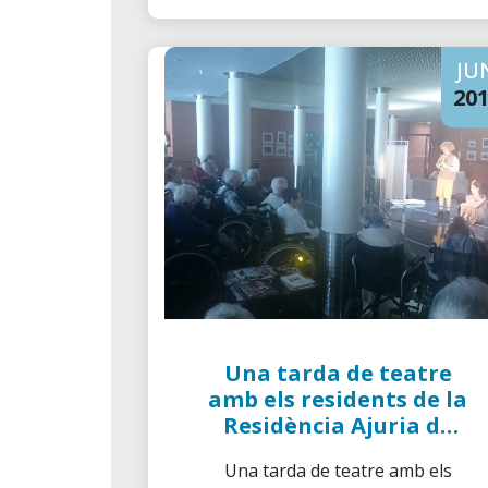
JU
20
Una tarda de teatre
amb els residents de la
Residència Ajuria de
Vitoria
Una tarda de teatre amb els