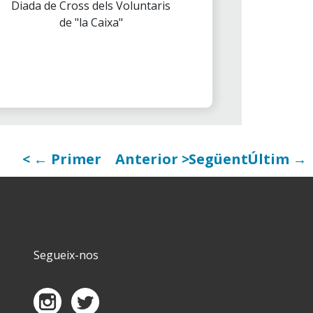
Diada de Cross dels Voluntaris
de "la Caixa"
← Primer
Anterior
Següent
Últim →
Segueix-nos