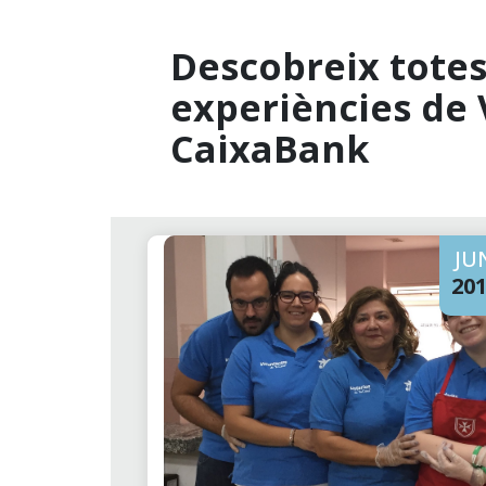
Descobreix totes 
experiències de 
CaixaBank
JU
20