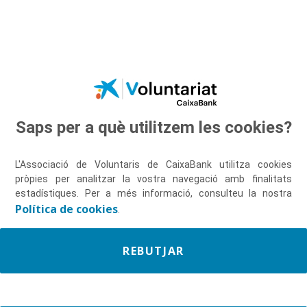
Salta al contingut principal
Saps per a què utilitzem les cookies?
Descobreix-nos
L'Associació de Voluntaris de CaixaBank utilitza cookies
pròpies per analitzar la vostra navegació amb finalitats
estadístiques. Per a més informació, consulteu la nostra
Política de cookies
.
REBUTJAR