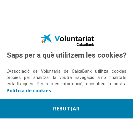
Salta al contingut principal
Saps per a què utilitzem les cookies?
Descobreix-nos
L'Associació de Voluntaris de CaixaBank utilitza cookies
pròpies per analitzar la vostra navegació amb finalitats
estadístiques. Per a més informació, consulteu la nostra
Política de cookies
.
REBUTJAR