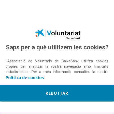
Salta al contingut principal
Saps per a què utilitzem les cookies?
Descobreix-nos
L'Associació de Voluntaris de CaixaBank utilitza cookies
pròpies per analitzar la vostra navegació amb finalitats
estadístiques. Per a més informació, consulteu la nostra
Política de cookies
.
REBUTJAR