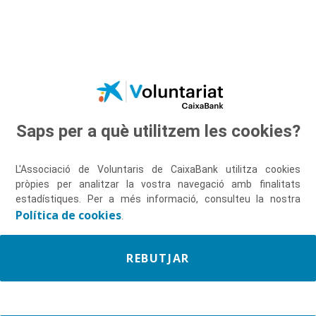
Salta al contingut principal
Saps per a què utilitzem les cookies?
Descobreix-nos
L'Associació de Voluntaris de CaixaBank utilitza cookies
pròpies per analitzar la vostra navegació amb finalitats
estadístiques. Per a més informació, consulteu la nostra
Política de cookies
.
REBUTJAR